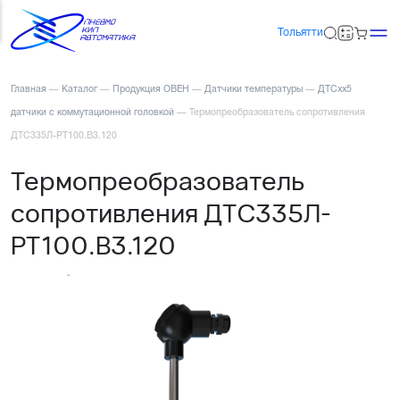
Тольятти
Главная
—
Каталог
—
Продукция ОВЕН
—
Датчики температуры
—
ДТСхх5
датчики с коммутационной головкой
—
Термопреобразователь сопротивления
ДТС335Л-РТ100.В3.120
Термопреобразователь
сопротивления ДТС335Л-
РТ100.В3.120