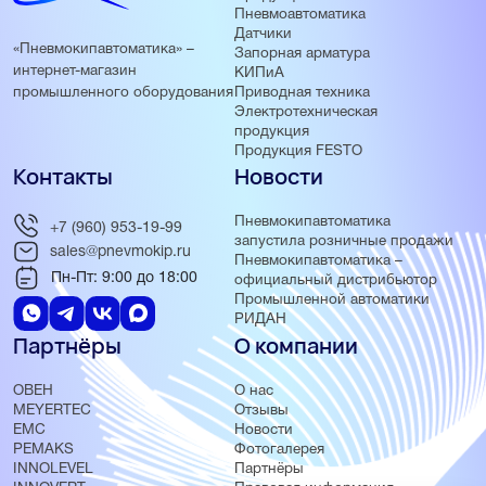
Пневмоавтоматика
Датчики
«Пневмокипавтоматика» –
Запорная арматура
интернет-магазин
КИПиА
Приводная техника
промышленного оборудования
Электротехническая
продукция
Продукция FESTO
Контакты
Новости
Пневмокипавтоматика
+7 (960) 953-19-99
запустила розничные продажи
sales@pnevmokip.ru
Пневмокипавтоматика –
Пн-Пт: 9:00 до 18:00
официальный дистрибьютор
Промышленной автоматики
РИДАН
Партнёры
О компании
ОВЕН
О нас
MEYERTEC
Отзывы
EMC
Новости
PEMAKS
Фотогалерея
INNOLEVEL
Партнёры