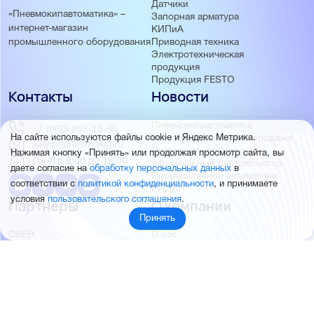
Датчики
«Пневмокипавтоматика» –
Запорная арматура
интернет-магазин
КИПиА
Приводная техника
промышленного оборудования
Электротехническая
продукция
Продукция FESTO
Контакты
Новости
Пневмокипавтоматика
+7 (960) 953-19-99
запустила розничные продажи
На сайте используются файлы cookie и Яндекс Метрика.
sales@pnevmokip.ru
Пневмокипавтоматика –
Нажимая кнопку «Принять» или продолжая просмотр сайта, вы
Пн-Пт: 9:00 до 18:00
официальный дистрибьютор
даете согласие на
обработку персональных данных
в
Промышленной автоматики
соответствии с
политикой конфиденциальности
, и принимаете
РИДАН
условия
пользовательского соглашения
.
Партнёры
О компании
Принять
ОВЕН
О нас
MEYERTEC
Отзывы
EMC
Новости
PEMAKS
Фотогалерея
INNOLEVEL
Партнёры
INNOVERT
Правовая информация
INNOCONT