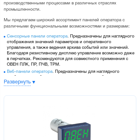
производственными процессами в различных отраслях 
промышленности.
Мы предлагаем широкий ассортимент панелей оператора с 
различными функциональными возможностями и размерами:
Сенсорные панели оператора
.
 Предназначены для наглядного 
отображения значений параметров и оперативного 
управления, а также ведения архива событий или значений. 
Благодаря резистивному дисплею управление возможно даже 
в перчатках. Рекомендуются для совместного применения с 
ОВЕН 
ПЛК
, 
ПР
, 
ПЧВ
, 
ТРМ
.
Веб-панели оператора
.
 Предназначены для наглядного 
отображения веб-визуализации контроллера. Оснащены 
Развернуть
встроенным веб-браузером c поддержкой технологии HTML5, 
который позволяет отображать веб-страницы и благодаря 
этому обеспечивается простота настройки. Рекомендуются для 
совместного применения с 
ОВЕН 
ПЛК210
, 
ПЛК200
, 
СПК1xx
, 
OwenCloud
 и другими 
устройствами, имеющими веб-сервер.
Кнопочные панели оператора
.
 Предназначены для наглядного 
отображения значений и оперативного управления в 
условиях, когда применение сенсорного управления 
затруднено или невозможно. Рекомендуются для совместного 