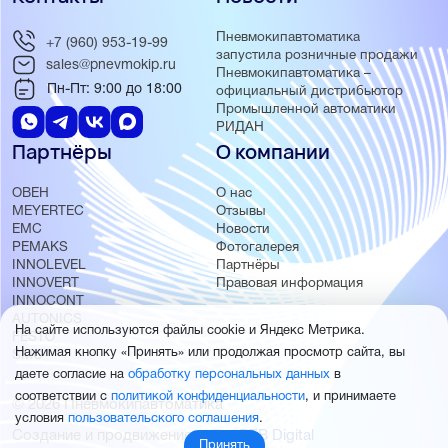
Пневмокипавтоматика
+7 (960) 953-19-99
запустила розничные продажи
sales@pnevmokip.ru
Пневмокипавтоматика –
Пн-Пт: 9:00 до 18:00
официальный дистрибьютор
Промышленной автоматики
РИДАН
Партнёры
О компании
ОВЕН
О нас
MEYERTEC
Отзывы
EMC
Новости
PEMAKS
Фотогалерея
INNOLEVEL
Партнёры
INNOVERT
Правовая информация
INNOCONT
AUTONICS
На сайте используются файлы cookie и Яндекс Метрика.
FESTO
Нажимая кнопку «Принять» или продолжая просмотр сайта, вы
SMC
даете согласие на
обработку персональных данных
в
соответствии с
политикой конфиденциальности
, и принимаете
© 2026 Пневмокипавтоматика
условия
пользовательского соглашения
.
Создание и продвижение сайта
BTB Digital
Принять