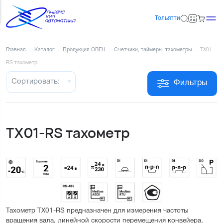
Тольятти
Главная
—
Каталог
—
Продукция ОВЕН
—
Счетчики, таймеры, тахометры
—
ТХ01-
RS тахометр
Сортировать:
Фильтры
ТХ01-RS тахометр
Тахометр ТХ01-RS предназначен для измерения частоты 
вращения вала, линейной скорости перемещения конвейера, 