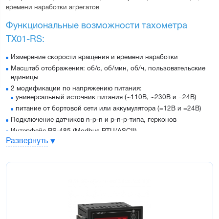
времени наработки агрегатов
Функциональные возможности тахометра 
ТХ01-RS:
Измерение скорости вращения и времени наработки
Масштаб отображения: об/с, об/мин, об/ч, пользовательские
единицы
2 модификации по напряжению питания:
универсальный источник питания (~110В, ~230В и =24В)
питание от бортовой сети или аккумулятора (=12В и =24В)
Подключение датчиков n-p-n и p-n-p-типа, герконов
Интерфейс RS-485 (Modbus RTU/ASCII)
Развернуть
Выходные элементы: э/м реле, ток 4…20мА, напряжение 0…
10В
Защита настроек паролем
Сохранение настроек и результатов при отключении питания
Работа при низких температурах: -20…+70°С
Особенности тахометра ТХ01-RS: