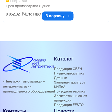
Под заказ
Срок производства 6 дней
8 852,32
₽/шт
с НДС
В корзину
Каталог
Продукция ОВЕН
Пневмоавтоматика
Датчики
«Пневмокипавтоматика» –
Запорная арматура
интернет-магазин
КИПиА
Приводная техника
промышленного оборудования
Электротехническая
продукция
Продукция FESTO
Контакты
Новости