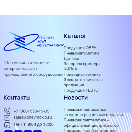
Каталог
Продукция ОВЕН
Пневмоавтоматика
Датчики
«Пневмокипавтоматика» –
Запорная арматура
интернет-магазин
КИПиА
Приводная техника
промышленного оборудования
Электротехническая
продукция
Продукция FESTO
Контакты
Новости
Пневмокипавтоматика
+7 (960) 953-19-99
запустила розничные продажи
sales@pnevmokip.ru
Пневмокипавтоматика –
Пн-Пт: 9:00 до 18:00
официальный дистрибьютор
Промышленной автоматики