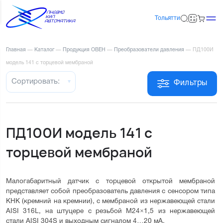
Тольятти
Главная
—
Каталог
—
Продукция ОВЕН
—
Преобразователи давления
—
ПД100И
модель 141 с торцевой мембраной
Сортировать:
Фильтры
ПД100И модель 141 с
торцевой мембраной
Малогабаритный датчик с торцевой открытой мембраной 
представляет собой преобразователь давления с сенсором типа 
КНК (кремний на кремнии), с мембраной из нержавеющей стали 
AISI 316L, на штуцере с резьбой M24×1,5 из нержавеющей 
стали AISI 304S и выходным сигналом 4…20 мА.