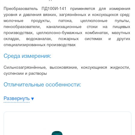
Преобразователь ПД100И-141 применяется для измерения 
уровня и давления вязких, загрязнённых и коксующихся сред: 
молочные продукты, патока, целлюлозные пульпы, 
пенообразователи, канализационные стоки на пищевых 
производствах, целлюлозно-бумажных комбинатах, мазутных 
складах, водоканалах, пожарных системах и других 
специализированных производствах
Среда измерения:
Сильнозагрязнённые, высоковязкие, коксующиеся жидкости, 
суспензии и растворы
Отличительные особенности:
Стойкость к агрессивным средам – сенсор вварен в штуцер
Развернуть
лазерной сваркой
Стойкость к влаге – плата нормирующего преобразователя
покрыта герметиком
Низкий гистерезис, высокая точность измерения – благодаря
использованию высокостабильного сенсора.
Стабильное значение "ноля" преобразователя