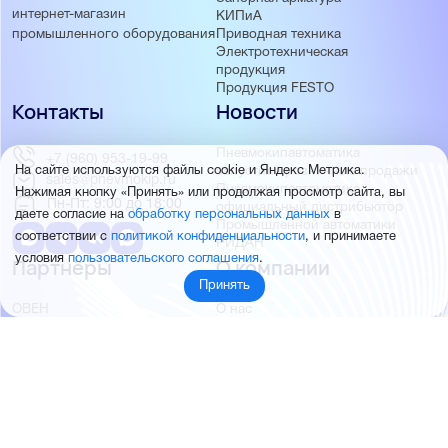
интернет-магазин
КИПиА
Приводная техника
промышленного оборудования
Электротехническая
продукция
Продукция FESTO
Контакты
Новости
Пневмокипавтоматика
+7 (960) 953-19-99
запустила розничные продажи
На сайте используются файлы cookie и Яндекс Метрика.
sales@pnevmokip.ru
Пневмокипавтоматика –
Нажимая кнопку «Принять» или продолжая просмотр сайта, вы
Пн-Пт: 9:00 до 18:00
официальный дистрибьютор
даете согласие на
обработку персональных данных
в
Промышленной автоматики
соответствии с
политикой конфиденциальности
, и принимаете
РИДАН
условия
пользовательского соглашения
.
Партнёры
О компании
Принять
ОВЕН
О нас
MEYERTEC
Отзывы
EMC
Новости
PEMAKS
Фотогалерея
INNOLEVEL
Партнёры
INNOVERT
Правовая информация
INNOCONT
AUTONICS