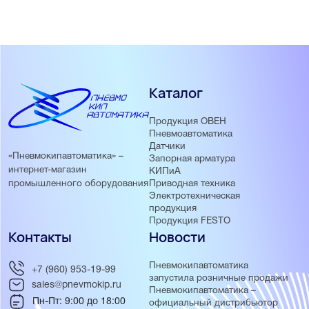
положения
Преимущества ПБР10А:
OLED-дисплей с понятной индикацией
Компактный корпус
Каталог
Несколько интерфейсов для управления (AI, DI, RS-485,
Ethernet)
Сохранение журнала событий
Продукция ОВЕН
Пневмоавтоматика
Разделение уровня доступов в меню
Датчики
USB-порт для настройки пускателя
«Пневмокипавтоматика» –
Запорная арматура
интернет-магазин
КИПиА
Приводная техника
промышленного оборудования
Электротехническая
продукция
Продукция FESTO
Контакты
Новости
Пневмокипавтоматика
+7 (960) 953-19-99
запустила розничные продажи
sales@pnevmokip.ru
Пневмокипавтоматика –
Пн-Пт: 9:00 до 18:00
официальный дистрибьютор