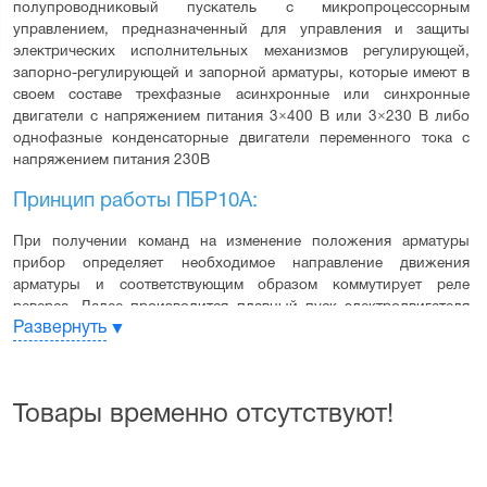
полупроводниковый пускатель с микропроцессорным 
управлением, предназначенный для управления и защиты 
электрических исполнительных механизмов регулирующей, 
запорно-регулирующей и запорной арматуры, которые имеют в 
своем составе трехфазные асинхронные или синхронные 
двигатели с напряжением питания 3×400 В или 3×230 В либо 
однофазные конденсаторные двигатели переменного тока с 
напряжением питания 230В
Принцип работы ПБР10А:
При получении команд на изменение положения арматуры 
прибор определяет необходимое направление движения 
арматуры и соответствующим образом коммутирует реле 
реверса. Далее производится плавный пуск электродвигателя 
Развернуть
арматуры посредством изменения угла управления силовыми 
симисторами (время пуска 100 мс). После разгона 
электродвигателя подключаются байпасные реле и переводят 
двигатель на работу от сети для снижения тепловых потерь в 
Товары временно отсутствуют!
приборе. При достижении арматурой требуемого положения 
напряжение с электродвигателя снимается, и арматура 
останавливается. Положение арматуры контролируется по 
концевым выключателям и времени или по аналоговому датчику 