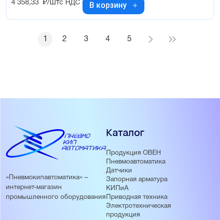
4 358,33
₽/шт
с НДС
В корзину
1
2
3
4
5
Каталог
Продукция ОВЕН
Пневмоавтоматика
Датчики
«Пневмокипавтоматика» –
Запорная арматура
интернет-магазин
КИПиА
Приводная техника
промышленного оборудования
Электротехническая
продукция