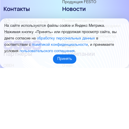
Продукция FESTO
Контакты
Новости
Пневмокипавтоматика
+7 (960) 953-19-99
запустила розничные продажи
На сайте используются файлы cookie и Яндекс Метрика.
sales@pnevmokip.ru
Пневмокипавтоматика –
Нажимая кнопку «Принять» или продолжая просмотр сайта, вы
Пн-Пт: 9:00 до 18:00
официальный дистрибьютор
даете согласие на
обработку персональных данных
в
Промышленной автоматики
соответствии с
политикой конфиденциальности
, и принимаете
РИДАН
условия
пользовательского соглашения
.
Партнёры
О компании
Принять
ОВЕН
О нас
MEYERTEC
Отзывы
EMC
Новости
PEMAKS
Фотогалерея
INNOLEVEL
Партнёры
INNOVERT
Правовая информация
INNOCONT
AUTONICS
FESTO
SMC
© 2026 Пневмокипавтоматика