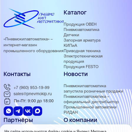
Каталог
Продукция ОВЕН
Пневмоавтоматика
Датчики
«Пневмокипавтоматика» –
Запорная арматура
интернет-магазин
КИПиА
Приводная техника
промышленного оборудования
Электротехническая
продукция
Продукция FESTO
Контакты
Новости
Пневмокипавтоматика
+7 (960) 953-19-99
запустила розничные продажи
sales@pnevmokip.ru
Пневмокипавтоматика –
Пн-Пт: 9:00 до 18:00
официальный дистрибьютор
Промышленной автоматики
РИДАН
Партнёры
О компании