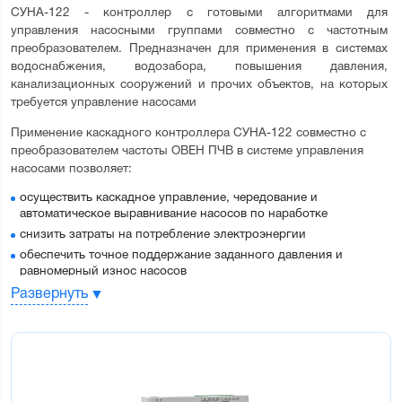
СУНА-122 - контроллер с готовыми алгоритмами для 
управления насосными группами совместно с частотным 
преобразователем. Предназначен для применения в системах 
водоснабжения, водозабора, повышения давления, 
канализационных сооружений и прочих объектов, на которых 
требуется управление насосами
Применение каскадного контроллера СУНА-122 совместно с 
преобразователем частоты ОВЕН ПЧВ в системе управления 
насосами позволяет:
осуществить каскадное управление, чередование и
автоматическое выравнивание насосов по наработке
снизить затраты на потребление электроэнергии
обеспечить точное поддержание заданного давления и
равномерный износ насосов
защитить все насосы системы от аварийных ситуаций
Развернуть
сэкономить на покупке и установке частотных
преобразователей для ведомых двигателей
Преимущества каскадного управления 
насосами: