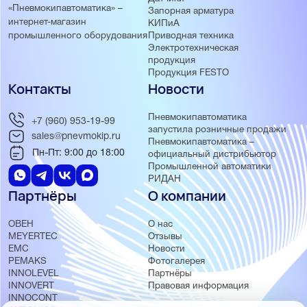
«Пневмокипавтоматика» –
Запорная арматура
интернет-магазин
КИПиА
Приводная техника
промышленного оборудования
Электротехническая
продукция
Продукция FESTO
Контакты
Новости
Пневмокипавтоматика
+7 (960) 953-19-99
запустила розничные продажи
sales@pnevmokip.ru
Пневмокипавтоматика –
Пн-Пт: 9:00 до 18:00
официальный дистрибьютор
Промышленной автоматики
РИДАН
Партнёры
О компании
ОВЕН
О нас
MEYERTEC
Отзывы
EMC
Новости
PEMAKS
Фотогалерея
INNOLEVEL
Партнёры
INNOVERT
Правовая информация
INNOCONT