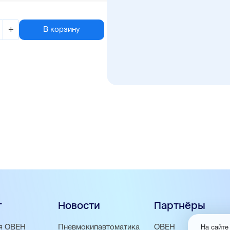
+
В корзину
г
Новости
Партнёры
я ОВЕН
Пневмокипавтоматика
ОВЕН
На сайте