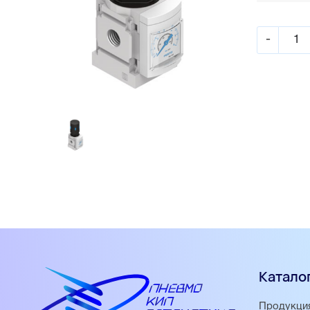
-
Катало
Продукци