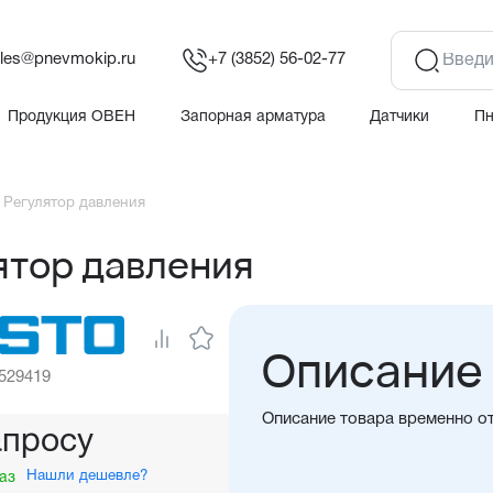
les@pnevmokip.ru
+7 (3852) 56-02-77
Продукция ОВЕН
Запорная арматура
Датчики
П
 Регулятор давления
ятор давления
Описание
 529419
Описание товара временно о
апросу
Нашли дешевле?
аз