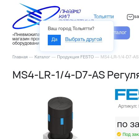
sa
Тольятти
Ваш город
Тольятти
?
Каталог
«Пневмокипавтоматика» – интернет-
магазин промышленного
Да
Выбрать другой
оборудования
Главная
—
Каталог
—
Продукция FESTO
—
MS4-LR-1/4-D7-AS
MS4-LR-1/4-D7-AS Регул
Артикул:
по з
Под зак