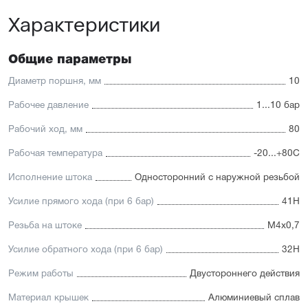
Характеристики
Отличительные черты:
Стойкость к коррозии, возможность использования в
пищевой промышленности
Общие параметры
Простой монтаж в ограниченном пространстве
Низкий уровень шума работы
Диаметр поршня, мм
10
Hytrel-скребок, не допускающий проникновение мелких
частиц в полость цилиндра
Рабочее давление
1...10 бар
Рабочий ход, мм
80
Рабочая температура
-20...+80С
Исполнение штока
Односторонний с наружной резьбой
Усилие прямого хода (при 6 бар)
41Н
Резьба на штоке
М4x0,7
Усилие обратного хода (при 6 бар)
32Н
Режим работы
Двустороннего действия
Материал крышек
Алюминиевый сплав