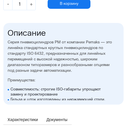
-
+
В корзину
Описание
Серия пневмоцилиндров PM от компании Pemaks — это
линейка стандартных круглых пневмоцилиндров по
стандарту ISO 6432, предназначенных для линейных
перемещений с высокой надежностью, широким
диапазоном типоразмеров и разнообразными опциями
под разные задачи автоматизации.
Преимущества:
Совместимость: строгие ISO-габариты упрощают
замену и проектирование
Гильза и шток изготовлены из нержавеющей стали,
крышки — из алюминия с элоксаловым покрытием
Возможность выбрать наличие регулируемого
демпфирования и опроса положений, а также
Характеристики
множество других полезных опций
Документы
Оптимальное соотношение цены и производительности