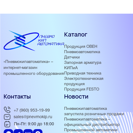
Каталог
Продукция ОВЕН
Пневмоавтоматика
Датчики
«Пневмокипавтоматика» –
Запорная арматура
интернет-магазин
КИПиА
Приводная техника
промышленного оборудования
Электротехническая
продукция
Продукция FESTO
Контакты
Новости
Пневмокипавтоматика
+7 (960) 953-19-99
запустила розничные продажи
sales@pnevmokip.ru
Пневмокипавтоматика –
Пн-Пт: 9:00 до 18:00
официальный дистрибьютор
Промышленной автоматики