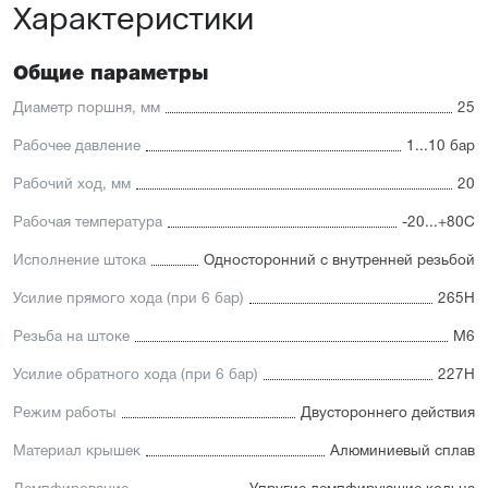
Характеристики
Низкий уровень шума
Упругие элементы демпфирования
Материал штока — нержавеющая сталь с
хромированным покрытием
Общие параметры
Уплотнение — полиуретан (PU) с возможностью
замены на уплотнения с расширенным температурным
Диаметр поршня, мм
25
диапазоном (FKM/Viton)
Рабочее давление
1...10 бар
Рабочий ход, мм
20
Рабочая температура
-20...+80С
Исполнение штока
Односторонний с внутренней резьбой
Усилие прямого хода (при 6 бар)
265Н
Резьба на штоке
М6
Усилие обратного хода (при 6 бар)
227Н
Режим работы
Двустороннего действия
Материал крышек
Алюминиевый сплав