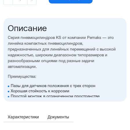
Описание
Серия пневмоцилиндров KS от компании Pemaks — это
линейка компактных пневмоцилиндров,
предназначенных для линейных перемещений с высокой
надежностью, широким диапазоном типоразмеров и
разнообразными опциями под разные задачи
автоматизации.
Преимущества:
Пазы для датчиков положения с трех сторон
Хорошая стойкость к коррозии
Простой монтаж в ограниченном пространстве
Диапазон диаметров поршня: 20...100 мм
Широкий ассортимент опций и монтажных
принадлежностей.
Характеристики
Документы
Отличительные черты: