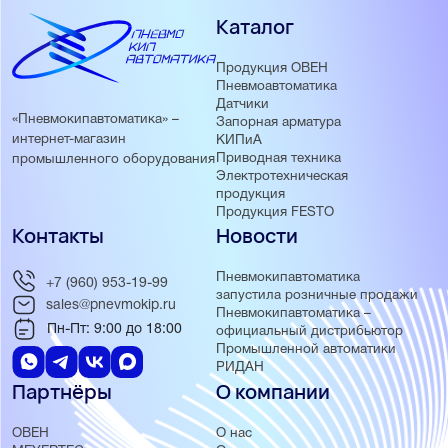
Каталог
Продукция ОВЕН
Пневмоавтоматика
Датчики
«Пневмокипавтоматика» –
Запорная арматура
интернет-магазин
КИПиА
Приводная техника
промышленного оборудования
Электротехническая
продукция
Продукция FESTO
Контакты
Новости
Пневмокипавтоматика
+7 (960) 953-19-99
запустила розничные продажи
sales@pnevmokip.ru
Пневмокипавтоматика –
Пн-Пт: 9:00 до 18:00
официальный дистрибьютор
Промышленной автоматики
РИДАН
Партнёры
О компании
ОВЕН
О нас