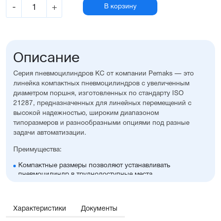
-
+
В корзину
Описание
Серия пневмоцилиндров KC от компании Pemaks — это
линейка компактных пневмоцилиндров с увеличенным
диаметром поршня, изготовленных по стандарту ISO
21287, предназначенных для линейных перемещений с
высокой надежностью, широким диапазоном
типоразмеров и разнообразными опциями под разные
задачи автоматизации.
Преимущества:
Компактные размеры позволяют устанавливать
пневмоцилиндр в труднодоступные места
Высокая стойкость к коррозии
Оптимальное соотношение цены и производительности
Диапазон диаметров поршня: 32...100 мм
Характеристики
Документы
Широкий ассортимент опций и монтажных
принадлежностей, включая антиприворотную