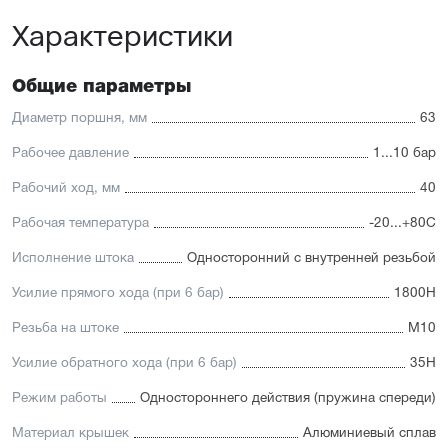
платформу
Характеристики
Высокая производительность.
Отличительные черты:
Общие параметры
Имеется опрос положения и упругие элементы
демпфирования
Диаметр поршня, мм
63
Простая установка датчиков положения с любой из
трёх сторон
Рабочее давление
1...10 бар
Подходит для использования в пищевой
промышленности
Рабочий ход, мм
40
Простой монтаж в ограниченном пространстве
Низкий уровень шума работы
Рабочая температура
-20...+80С
Исполнение штока
Односторонний с внутренней резьбой
Усилие прямого хода (при 6 бар)
1800Н
Резьба на штоке
М10
Усилие обратного хода (при 6 бар)
35Н
Режим работы
Одностороннего действия (пружина спереди)
Материал крышек
Алюминиевый сплав