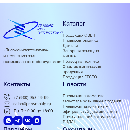
Каталог
Продукция ОВЕН
Пневмоавтоматика
Датчики
«Пневмокипавтоматика» –
Запорная арматура
интернет-магазин
КИПиА
Приводная техника
промышленного оборудования
Электротехническая
продукция
Продукция FESTO
Контакты
Новости
Пневмокипавтоматика
+7 (960) 953-19-99
запустила розничные продажи
sales@pnevmokip.ru
Пневмокипавтоматика –
Пн-Пт: 9:00 до 18:00
официальный дистрибьютор
Промышленной автоматики
РИДАН
Партнёры
О компании