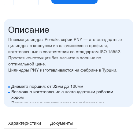
Описание
Пневмоцилиндры Pemaks серии PNY — это стандартные
цилиндры с корпусом из алюминиевого профиля,
изготовленные в соответствии со стандартом ISO 15552.
Простая конструкция без магнита в поршне по
оптимальной цене.
Цилиндры PNY изготавливаются на фабрике в Турции.
Диаметр поршня: от 32мм до 100мм
Возможно изготовление с нестандартным рабочим
ходом
Регулируемое пневматическое демпфирование
Без магнита в поршне
Корпус из алюминия с элоксаловым покрытием,
что увеличивает его антикоррозионные свойства
Характеристики
Документы
Шток из хромированной стали