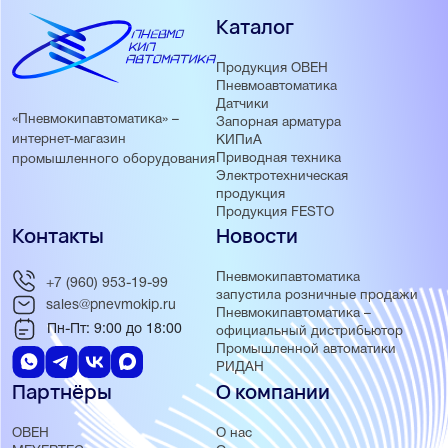
Каталог
Продукция ОВЕН
Пневмоавтоматика
Датчики
«Пневмокипавтоматика» –
Запорная арматура
интернет-магазин
КИПиА
Приводная техника
промышленного оборудования
Электротехническая
продукция
Продукция FESTO
Контакты
Новости
Пневмокипавтоматика
+7 (960) 953-19-99
запустила розничные продажи
sales@pnevmokip.ru
Пневмокипавтоматика –
Пн-Пт: 9:00 до 18:00
официальный дистрибьютор
Промышленной автоматики
РИДАН
Партнёры
О компании
ОВЕН
О нас