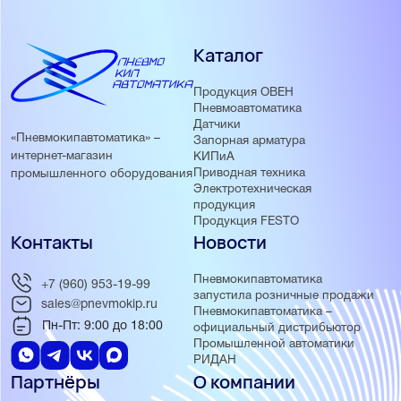
Каталог
Продукция ОВЕН
Пневмоавтоматика
Датчики
«Пневмокипавтоматика» –
Запорная арматура
интернет-магазин
КИПиА
Приводная техника
промышленного оборудования
Электротехническая
продукция
Продукция FESTO
Контакты
Новости
Пневмокипавтоматика
+7 (960) 953-19-99
запустила розничные продажи
sales@pnevmokip.ru
Пневмокипавтоматика –
Пн-Пт: 9:00 до 18:00
официальный дистрибьютор
Промышленной автоматики
РИДАН
Партнёры
О компании