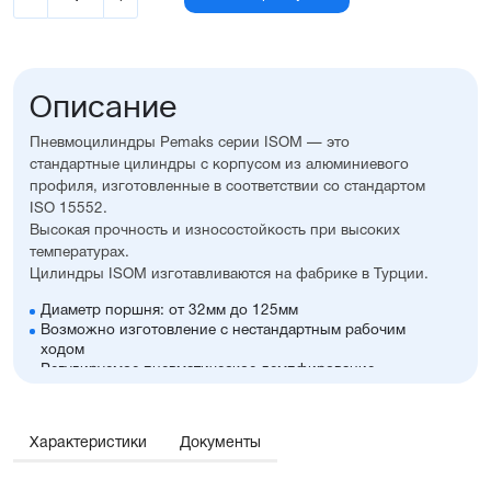
Описание
Пневмоцилиндры Pemaks серии ISOM — это
стандартные цилиндры с корпусом из алюминиевого
профиля, изготовленные в соответствии со стандартом
ISO 15552.
Высокая прочность и износостойкость при высоких
температурах.
Цилиндры ISOM изготавливаются на фабрике в Турции.
Диаметр поршня: от 32мм до 125мм
Возможно изготовление с нестандартным рабочим
ходом
Регулируемое пневматическое демпфирование
Возможность установки датчиков положения,
благодаря установленному в поршне магниту
Пазы для установки датчиков положения с двух сторон
Характеристики
Документы
Корпус из алюминия с элоксаловым покрытием,
что увеличивает его антикоррозионные свойства
Шток из нержавеющей стали SS420 с хромированием