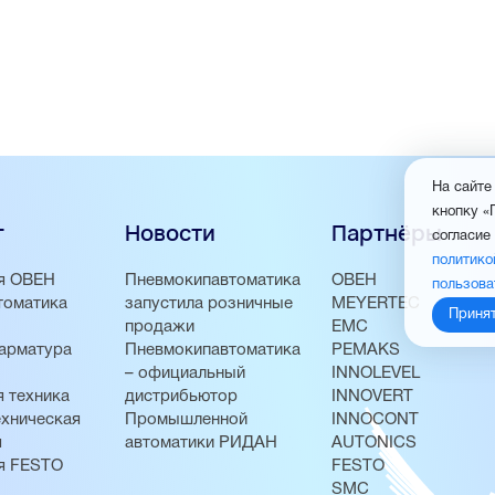
На сайте
кнопку «
г
Новости
Партнёры
согласие
политико
я ОВЕН
Пневмокипавтоматика
ОВЕН
пользова
томатика
запустила розничные
MEYERTEC
Приня
продажи
EMC
арматура
Пневмокипавтоматика
PEMAKS
– официальный
INNOLEVEL
 техника
дистрибьютор
INNOVERT
хническая
Промышленной
INNOCONT
я
автоматики РИДАН
AUTONICS
я FESTO
FESTO
SMC