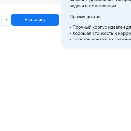
задачи автоматизации.
Преимущества:
+
В корзину
Прочный корпус идеален дл
Хорошая стойкость к корро
Простой монтаж в ограниче
Диапазон диаметров поршня:
Широкий ассортимент опци
Высокая производительнос
Отличительные черты:
Имеется опрос положения 
Шпильки из нержавеющей с
Шток из хромированной ст
в качестве опции
Уплотнение — полиуретан (
расширенным температурным
в тяжелых условиях. А такж
пропускающий мелкие части