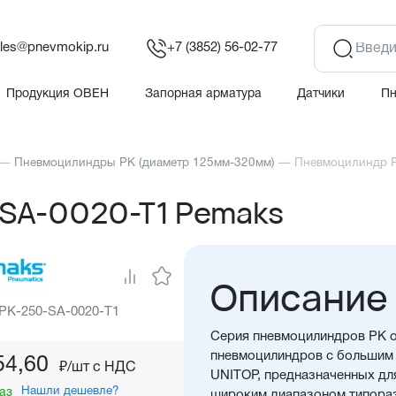
les@pnevmokip.ru
+7 (3852) 56-02-77
Продукция ОВЕН
Запорная арматура
Датчики
П
—
Пневмоцилиндры PK (диаметр 125мм-320мм)
—
Пневмоцилиндр P
SA-0020-T1 Pemaks
Описание
 PK-250-SA-0020-T1
Серия пневмоцилиндров PK о
пневмоцилиндров с большим 
54,60
₽/шт c НДС
UNITOP, предназначенных дл
Нашли дешевле?
аз
широким диапазоном типора