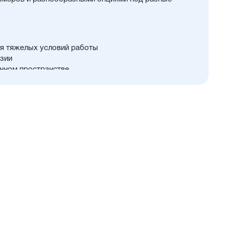
я тяжелых условий работы
зии
нном пространстве
 125...320 мм
й и монтажных принадлежностей
ть
и упругие элементы демпфирования
тали
али с возможностью установки нержавеющего штока
PU) с возможностью замены на уплотнения с
 диапазоном (FKM/Viton) или из бронзы для работы
е дополнительное уплотнение — Hytrel-скребок, не
цы в полость цилиндра