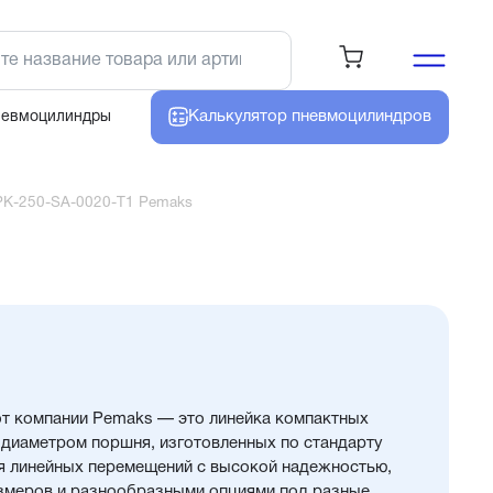
Калькулятор
пневмоцилиндров
невмоцилиндры
K-250-SA-0020-T1 Pemaks
т компании Pemaks — это линейка компактных
диаметром поршня, изготовленных по стандарту
я линейных перемещений с высокой надежностью,
змеров и разнообразными опциями под разные