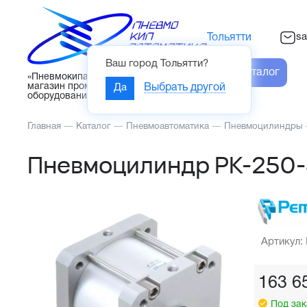
sa
Тольятти
Ваш город
Тольятти
?
Каталог
«Пневмокипавтоматика» – интернет-
магазин промышленного
Да
Выбрать другой
оборудования
Главная
—
Каталог
—
Пневмоавтоматика
—
Пневмоцилиндры
Пневмоцилиндр PK-250-
Артикул:
163 6
Под зак