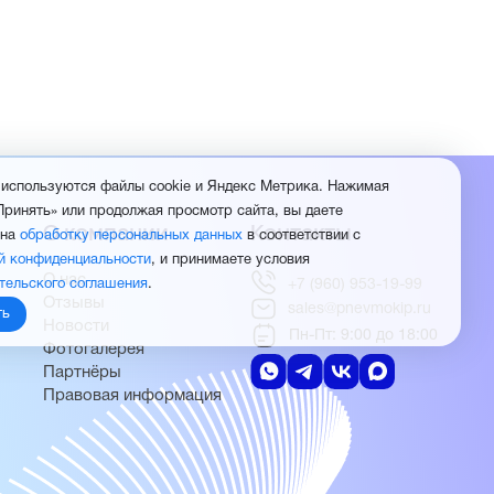
 используются файлы cookie и Яндекс Метрика. Нажимая
Принять» или продолжая просмотр сайта, вы даете
О компании
Контакты
 на
обработку персональных данных
в соответствии с
й конфиденциальности
, и принимаете условия
О нас
тельского соглашения
.
+7 (960) 953-19-99
Отзывы
sales@pnevmokip.ru
ть
Новости
Пн-Пт: 9:00 до 18:00
Фотогалерея
Партнёры
Правовая информация