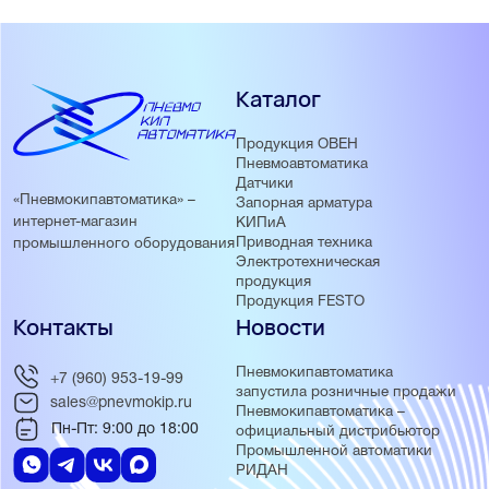
Каталог
Продукция ОВЕН
Пневмоавтоматика
Датчики
«Пневмокипавтоматика» –
Запорная арматура
интернет-магазин
КИПиА
Приводная техника
промышленного оборудования
Электротехническая
продукция
Продукция FESTO
Контакты
Новости
Пневмокипавтоматика
+7 (960) 953-19-99
запустила розничные продажи
sales@pnevmokip.ru
Пневмокипавтоматика –
Пн-Пт: 9:00 до 18:00
официальный дистрибьютор
Промышленной автоматики
РИДАН