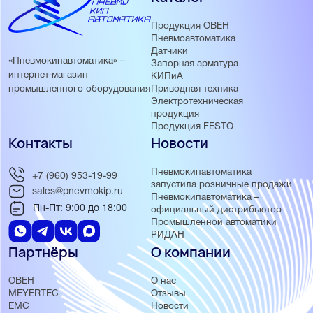
Продукция ОВЕН
Пневмоавтоматика
Датчики
«Пневмокипавтоматика» –
Запорная арматура
интернет-магазин
КИПиА
Приводная техника
промышленного оборудования
Электротехническая
продукция
Продукция FESTO
Контакты
Новости
Пневмокипавтоматика
+7 (960) 953-19-99
запустила розничные продажи
sales@pnevmokip.ru
Пневмокипавтоматика –
Пн-Пт: 9:00 до 18:00
официальный дистрибьютор
Промышленной автоматики
РИДАН
Партнёры
О компании
ОВЕН
О нас
MEYERTEC
Отзывы
EMC
Новости