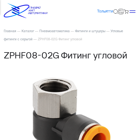
Тольятти
Главная
—
Каталог
—
Пневмоавтоматика
—
Фитинги и штуцеры
—
Угловые
фитинги с серьгой
—
ZPHF08-02G Фитинг угловой
ZPHF08-02G Фитинг угловой