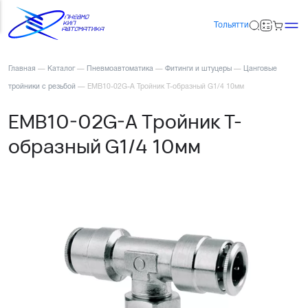
Тольятти
Главная
—
Каталог
—
Пневмоавтоматика
—
Фитинги и штуцеры
—
Цанговые
тройники с резьбой
—
EMB10-02G-A Тройник Т-образный G1/4 10мм
EMB10-02G-A Тройник Т-
образный G1/4 10мм